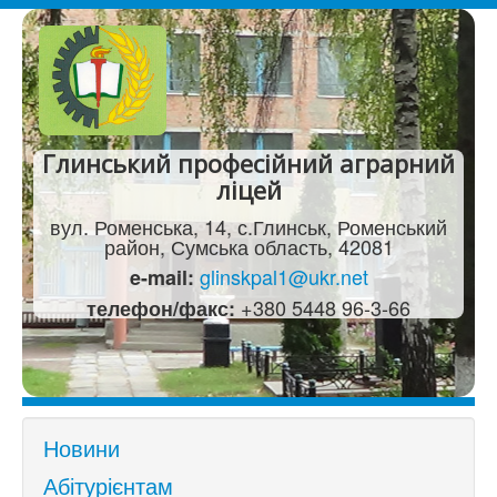
Глинський професійний аграрний
ліцей
вул. Роменська, 14, с.Глинськ, Роменський
район, Сумська область, 42081
glinskpal1@ukr.net
e-mail:
+380 5448 96-3-66
телефон/факс:
Новини
Абітурієнтам