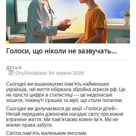
Голоси, що ніколи не зазвучать...
Деталі
Опубліковано: 04 червня 2026
Сьогодні ми вшановуємо пам’ять найменших
українців, чиї життя обірвала збройна агресія рф. Це
не просто цифри в статистиці — це недописані
зошити, покинуті іграшки та мрії, що стали попелом.
Сьогодні ми долучаємося до акції «Голоси дітей».
Нехай передзвін дзвіночків нагадає світу про кожне
втрачене життя. Ми пам’ятаємо кожне ім’я. Ми не
маємо права забути.
Світла пам’ять маленьким янголам.