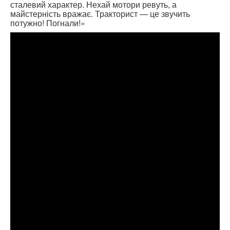
сталевий характер. Нехай мотори ревуть, а
майстерність вражає. Тракторист — це звучить
потужно! Погнали!»