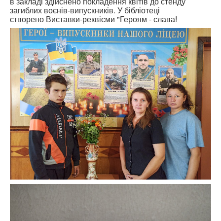
в закладі здійснено покладення квітів до стенду
загиблих воєнів-випускників. У бібліотеці
створено Виставки-реквієми "Героям - слава!