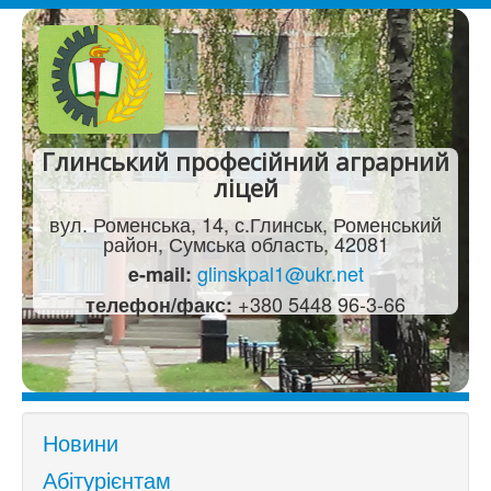
Глинський професійний аграрний
ліцей
вул. Роменська, 14, с.Глинськ, Роменський
район, Сумська область, 42081
glinskpal1@ukr.net
e-mail:
+380 5448 96-3-66
телефон/факс:
Новини
Абітурієнтам