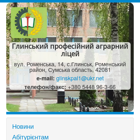
Глинський професійний аграрний
ліцей
вул. Роменська, 14, с.Глинськ, Роменський
район, Сумська область, 42081
glinskpal1@ukr.net
e-mail:
+380 5448 96-3-66
телефон/факс:
Новини
Абітурієнтам