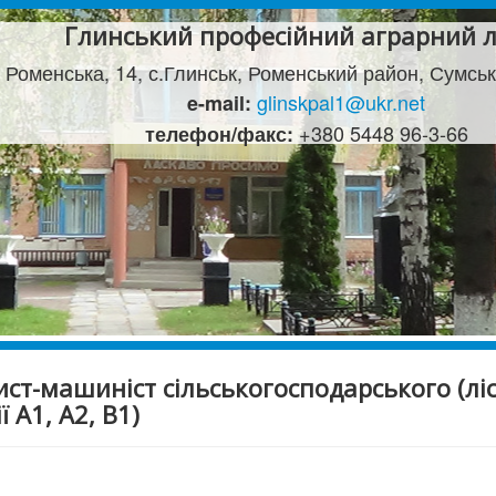
Глинський професійний аграрний л
 Роменська, 14, с.Глинськ, Роменський район, Сумськ
glinskpal1@ukr.net
e-mail:
+380 5448 96-3-66
телефон/факс:
ст-машиніст сільськогосподарського (лі
ї А1, А2, В1)