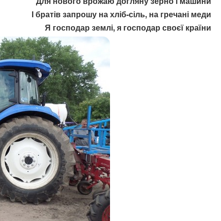
Для нового врожаю догляну зерно і машини
І братів запрошу на хліб-сіль, на гречані меди
Я господар землі, я господар своєї країни