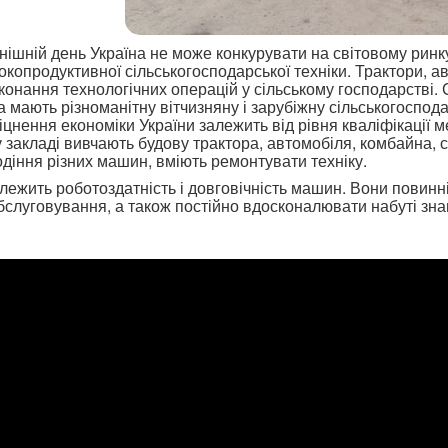
шній день Україна не може конкурувати на світовому ринку 
окопродуктивної сільськогосподарської техніки. Трактори, а
онання технологічних операцій у сільському господарстві. С
 мають різноманітну вітчизняну і зарубіжну сільськогоспод
міцнення економіки України залежить від рівня кваліфікації м
закладі вивчають будову трактора, автомобіля, комбайна, 
діння різних машин, вміють ремонтувати техніку.
жить роботоздатність і довговічність машин. Вони повинні 
бслуговування, а також постійно вдосконалювати набуті знан