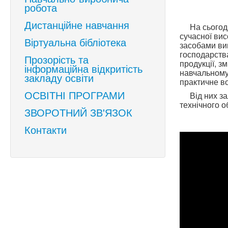
робота
Дистанційне навчання
На сьогодні
сучасної вис
Віртуальна бібліотека
засобами вик
господарства
Прозорість та
продукції, з
інформаційна відкритість
навчальному 
закладу освіти
практичне во
ОСВІТНІ ПРОГРАМИ
Від них зале
технічного о
ЗВОРОТНИЙ ЗВ'ЯЗОК
Контакти