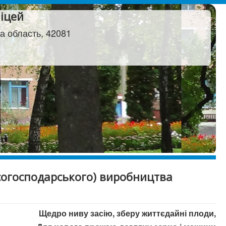
іцей
а область, 42081
согосподарського) виробництва
Щедро ниву засію, зберу життєдайні плоди,