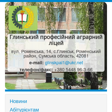
Глинський професійний аграрний
ліцей
вул. Роменська, 14, с.Глинськ, Роменський
район, Сумська область, 42081
glinskpal1@ukr.net
e-mail:
+380 5448 96-3-66
телефон/факс:
Новини
Абітурієнтам