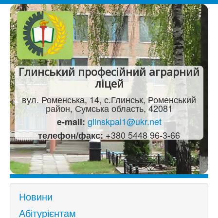
Глинський професійний аграрний
ліцей
вул. Роменська, 14, с.Глинськ, Роменський
район, Сумська область, 42081
glinskpal1@ukr.net
e-mail:
+380 5448 96-3-66
телефон/факс:
Новини
Абітурієнтам