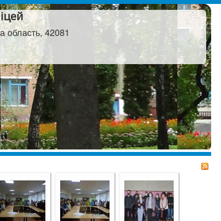
іцей
а область, 42081