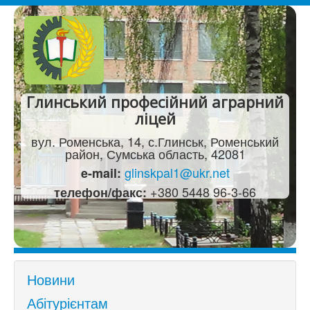
Глинський професійний аграрний
ліцей
вул. Роменська, 14, с.Глинськ, Роменський
район, Сумська область, 42081
glinskpal1@ukr.net
e-mail:
+380 5448 96-3-66
телефон/факс:
Новини
Абітурієнтам