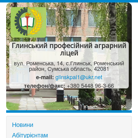
Глинський професійний аграрний
ліцей
вул. Роменська, 14, с.Глинськ, Роменський
район, Сумська область, 42081
glinskpal1@ukr.net
e-mail:
+380 5448 96-3-66
телефон/факс:
Новини
Абітурієнтам